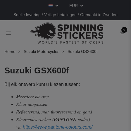
EUR
Snelle levering / Veilige betalingen / Gemaakt in Zweden
0
Home
Suzuki Motorcycles
Suzuki GSX600f
Suzuki GSX600f
Bij elk ontwerp kunt u kiezen tussen:
Meerdere kleuren
Kleur aanpassen
Reflecterend, mat, fluorescerend en goud
Kleurcodes zoeken
(
PANTONE
-codes)
via
https://www.pantone-colours.com/