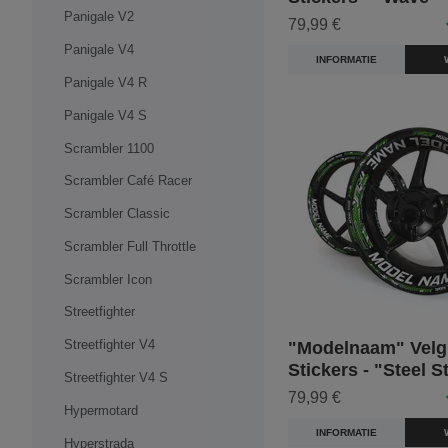
Panigale V2
79,99 €
Panigale V4
INFORMATIE
Panigale V4 R
Panigale V4 S
Scrambler 1100
Scrambler Café Racer
Scrambler Classic
Scrambler Full Throttle
Scrambler Icon
Streetfighter
Streetfighter V4
"Modelnaam" Velg
Stickers - "Steel S
Streetfighter V4 S
79,99 €
Hypermotard
INFORMATIE
Hyperstrada