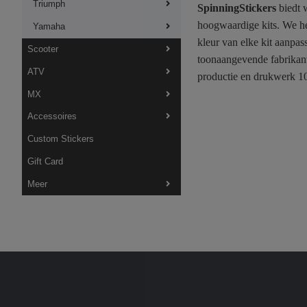
Triumph
SpinningStickers
biedt w
hoogwaardige kits. We he
Yamaha
kleur van elke kit aanpa
Scooter
toonaangevende fabrikant
ATV
productie en drukwerk 10
MX
Accessoires
Custom Stickers
Gift Card
Meer