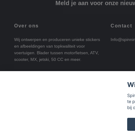
Meld je aan voor onze nieu
Over ons
Contact
Wij ontwerpen en produceren unieke stickers
Info@spinni
en afbeeldingen van topkwaliteit voor
voertuigen. Blader tussen motorfietsen, ATV,
scooter, MX, jetski, 50 CC en meer.
Wi
Spi
te 
bij 
© 2026 SpinningStickers