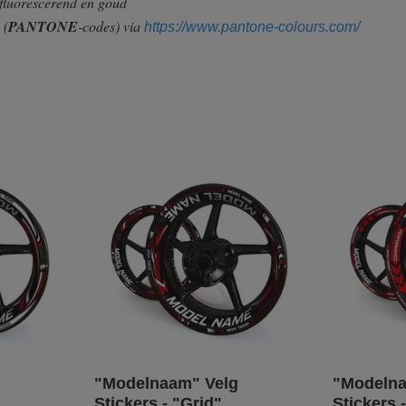
 fluorescerend en goud
n
(
PANTONE
-codes) via
https://www.pantone-colours.com/
"Modelnaam" Velg
"Modelna
Stickers - "Grid"
Stickers 