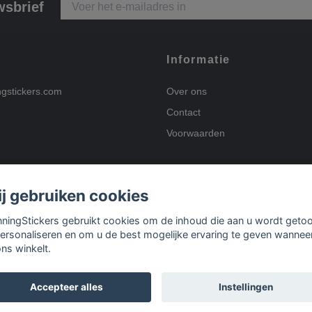
wsbrief
Informatie
ngstickers.com
Over ons
Contact
Voorwaarden
j gebruiken cookies
Betalingsmogelijkhed
nningStickers gebruikt cookies om de inhoud die aan u wordt geto
personaliseren en om u de best mogelijke ervaring te geven wannee
ons winkelt.
Bezorgopties
Accepteer alles
Instellingen