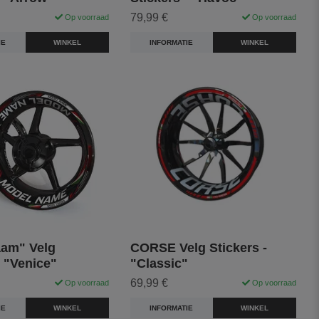
79,99 €
Op voorraad
Op voorraad
IE
WINKEL
INFORMATIE
WINKEL
am" Velg
CORSE Velg Stickers -
- "Venice"
"Classic"
69,99 €
Op voorraad
Op voorraad
IE
WINKEL
INFORMATIE
WINKEL