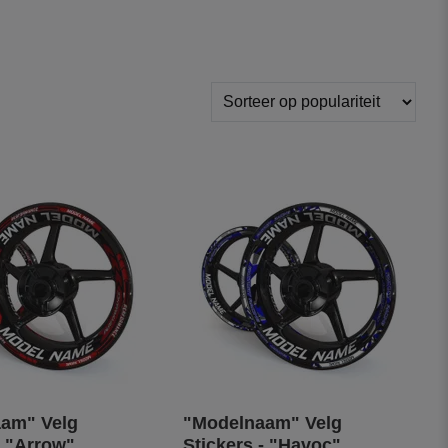
am" Velg
"Modelnaam" Velg
- "Arrow"
Stickers - "Havoc"