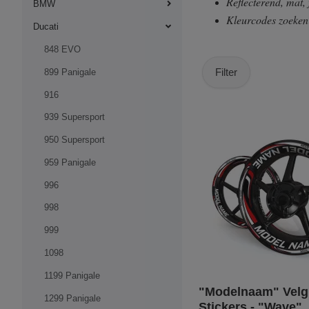
Reflecterend, mat,
BMW
Kleurcodes zoeke
Ducati
848 EVO
Filter
899 Panigale
916
939 Supersport
950 Supersport
959 Panigale
996
998
999
1098
1199 Panigale
"Modelnaam" Velg
1299 Panigale
Stickers - "Wave"