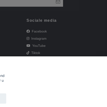
Sociale media
Facebook
Instagram
YouTube
Tiktok
en
ond
r u