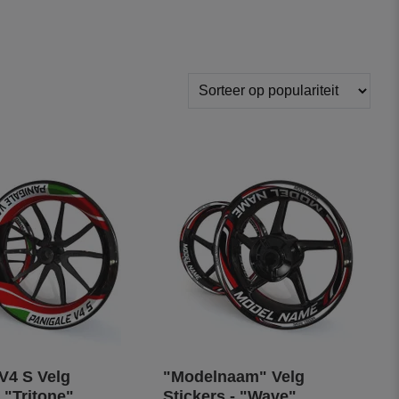
V4 S Velg
"Modelnaam" Velg
- "Tritone"
Stickers - "Wave"