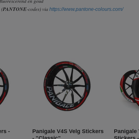
 fluorescerend en goud
n
(
PANTONE
-codes) via
https://www.pantone-colours.com/
rs -
Panigale V4S Velg Stickers
Panigale 
- "Classic"
Stickers 