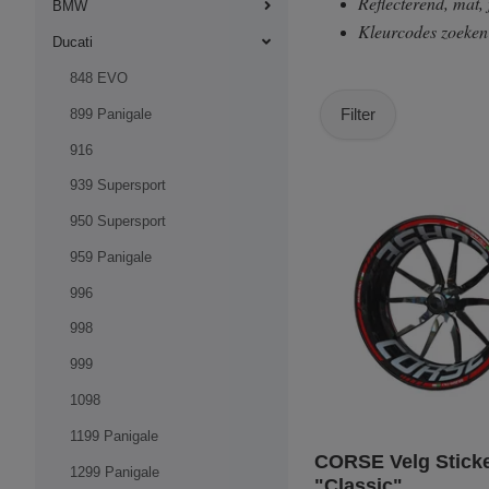
Reflecterend, mat,
BMW
Kleurcodes zoeke
Ducati
848 EVO
Filter
899 Panigale
916
939 Supersport
950 Supersport
959 Panigale
996
998
999
1098
1199 Panigale
CORSE Velg Sticke
1299 Panigale
"Classic"