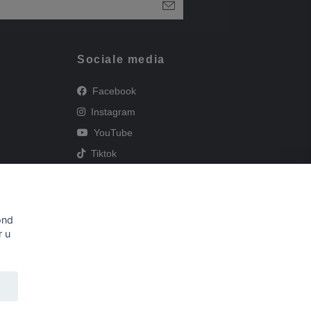
Sociale media
Facebook
Instagram
YouTube
Tiktok
en
ond
r u