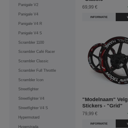
Panigale V2
69,99 €
Panigale V4
INFORMATIE
Panigale V4 R
Panigale V4 S
Scrambler 1100
Scrambler Café Racer
Scrambler Classic
Scrambler Full Throttle
Scrambler Icon
Streetfighter
Streetfighter V4
"Modelnaam" Velg
Stickers - "Grid"
Streetfighter V4 S
79,99 €
Hypermotard
INFORMATIE
Hyperstrada