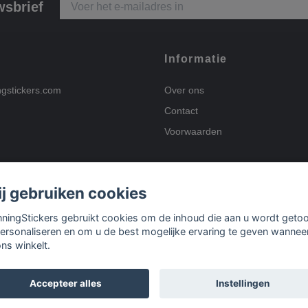
wsbrief
Informatie
ngstickers.com
Over ons
Contact
Voorwaarden
j gebruiken cookies
Betalingsmogelijkhed
nningStickers gebruikt cookies om de inhoud die aan u wordt geto
personaliseren en om u de best mogelijke ervaring te geven wannee
ons winkelt.
Bezorgopties
Accepteer alles
Instellingen