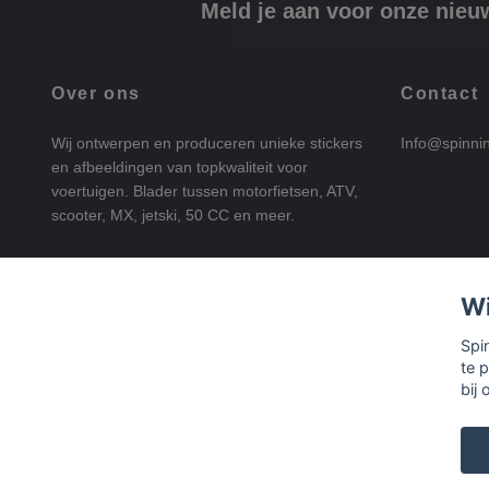
Meld je aan voor onze nieu
Over ons
Contact
Wij ontwerpen en produceren unieke stickers
Info@spinni
en afbeeldingen van topkwaliteit voor
voertuigen. Blader tussen motorfietsen, ATV,
scooter, MX, jetski, 50 CC en meer.
Wi
Spi
te 
bij 
© 2026 SpinningStickers