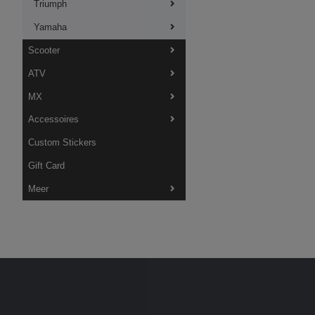
Triumph
Yamaha
Scooter
ATV
MX
Accessoires
Custom Stickers
Gift Card
Meer