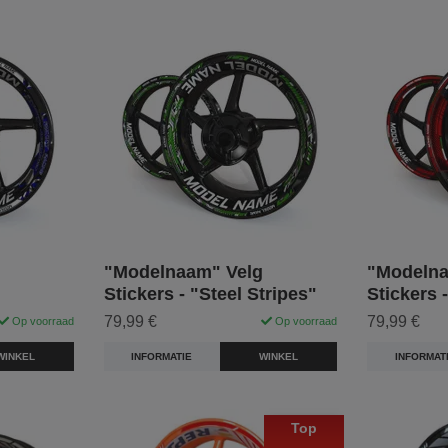
"Modelnaam" Velg
"Modelna
Stickers - "Steel Stripes"
Stickers 
79,99 €
79,99 €
Op voorraad
Op voorraad
WINKEL
INFORMATIE
WINKEL
INFORMAT
Top