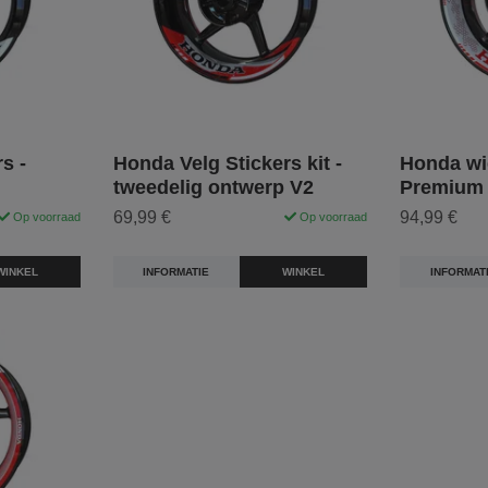
s -
Honda Velg Stickers kit -
Honda wie
tweedelig ontwerp V2
Premium
69,99 €
94,99 €
Op voorraad
Op voorraad
WINKEL
INFORMATIE
WINKEL
INFORMAT