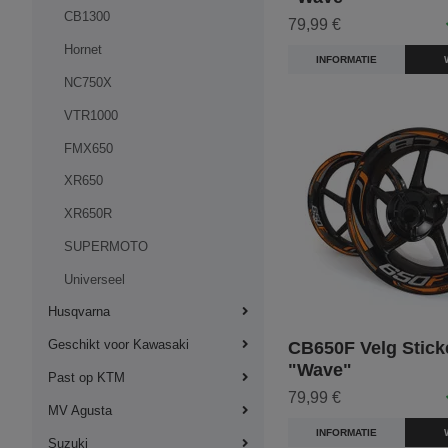
CB1300
79,99 €
Hornet
INFORMATIE
NC750X
VTR1000
FMX650
XR650
XR650R
SUPERMOTO
Universeel
Husqvarna
Geschikt voor Kawasaki
CB650F Velg Sticke
"Wave"
Past op KTM
79,99 €
MV Agusta
INFORMATIE
Suzuki