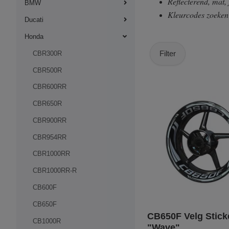
Reflecterend, mat,
BMW
Kleurcodes zoeke
Ducati
Honda
Filter
CBR300R
CBR500R
CBR600RR
CBR650R
CBR900RR
CBR954RR
CBR1000RR
CBR1000RR-R
CB600F
CB650F
CB650F Velg Sticke
CB1000R
"Wave"