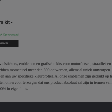
 kit -
Op voorraad
WINKEL
ielstickers, emblemen en grafische kits voor motorfietsen, straatfietse
bben momenteel meer dan 300 ontwerpen, allemaal uniek ontworpen. U k
ssen aan uw specifieke kleurprofiel. Al onze emblemen zijn gedrukt o
en om ervoor te zorgen dat ons product absoluut zal zijn in termen va
0% in eigen huis.