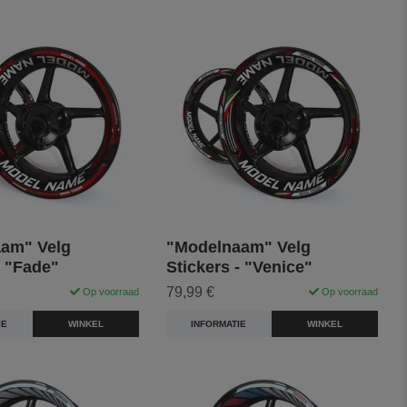
am" Velg
"Modelnaam" Velg
- "Fade"
Stickers - "Venice"
79,99 €
Op voorraad
Op voorraad
IE
WINKEL
INFORMATIE
WINKEL