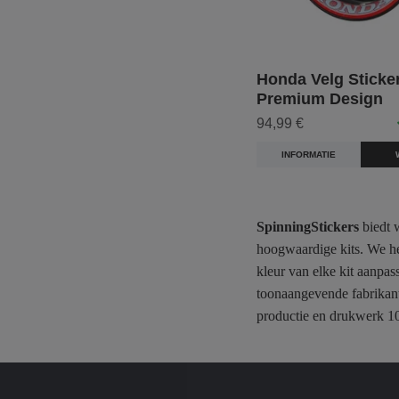
Honda Velg Stickers
Premium Design
94,99 €
INFORMATIE
SpinningStickers
biedt w
hoogwaardige kits. We he
kleur van elke kit aanpa
toonaangevende fabrikant
productie en drukwerk 10