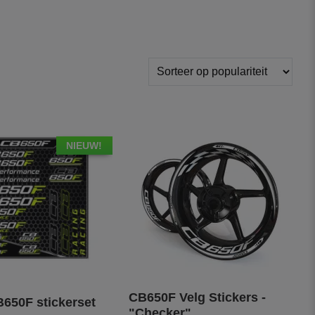
NIEUW!
CB650F Velg Stickers -
650F stickerset
"Checker"