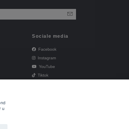
Sociale media
Facebook
Instagram
YouTube
Tiktok
en
ond
r u