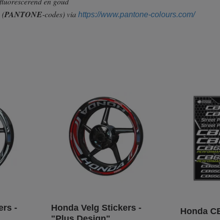
 fluorescerend en goud
n
(
PANTONE
-codes) via
https://www.pantone-colours.com/
rs -
Honda Velg Stickers -
Honda CB
"Plus Design"