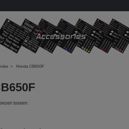
cles
Honda CB650F
CB650F
 kiezen tussen: