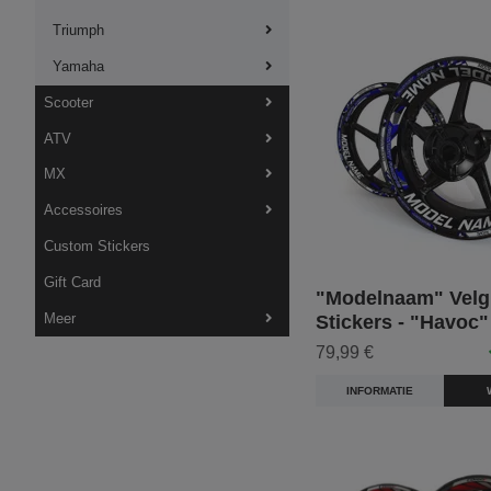
Triumph
Yamaha
Scooter
ATV
MX
Accessoires
Custom Stickers
Gift Card
"Modelnaam" Velg
Meer
Stickers - "Havoc"
79,99 €
INFORMATIE