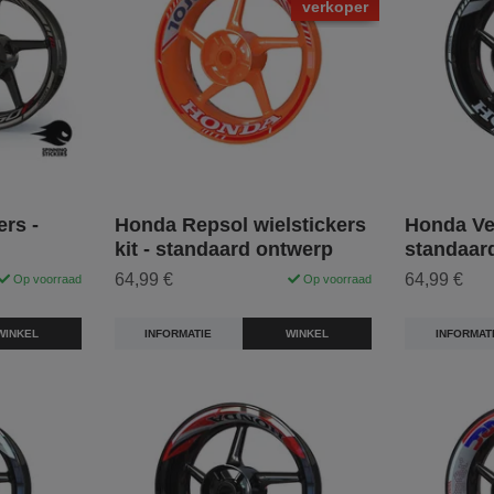
verkoper
rs -
Honda Repsol wielstickers
Honda Vel
kit - standaard ontwerp
standaar
64,99 €
64,99 €
Op voorraad
Op voorraad
WINKEL
INFORMATIE
WINKEL
INFORMAT