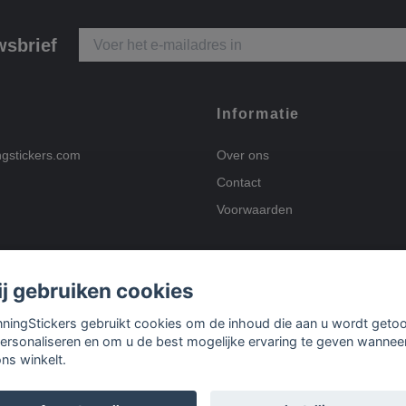
wsbrief
Informatie
ngstickers.com
Over ons
Contact
Voorwaarden
j gebruiken cookies
Betalingsmogelijkhed
nningStickers gebruikt cookies om de inhoud die aan u wordt geto
personaliseren en om u de best mogelijke ervaring te geven wannee
ons winkelt.
Bezorgopties