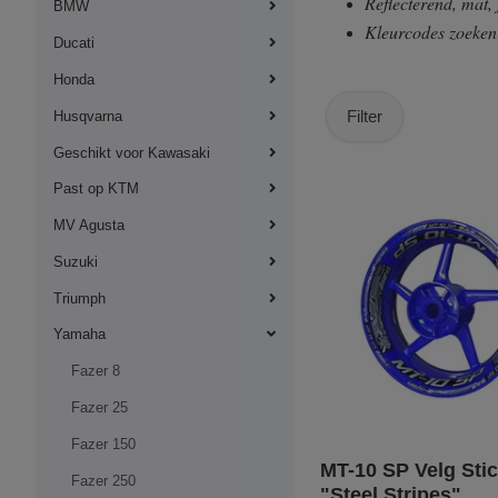
Reflecterend, mat,
BMW
Kleurcodes zoeke
Ducati
Honda
Filter
Husqvarna
Geschikt voor Kawasaki
Past op KTM
MV Agusta
Suzuki
Triumph
Yamaha
Fazer 8
Fazer 25
Fazer 150
MT-10 SP Velg Stic
Fazer 250
"Steel Stripes"