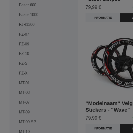
Fazer 600
79,99 €
Fazer 1000
INFORMATIE
FJR1300
FZ-07
FZ-09
FZ-10
FZ-S
FZ-X
MT-01
MT-03
MT-07
"Modelnaam" Velg
Stickers - "Wave"
MT-09
79,99 €
MT-09 SP
INFORMATIE
MT-10