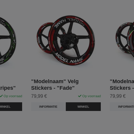
"Modelnaam" Velg
"Modelna
tripes"
Stickers - "Fade"
Stickers 
79,99 €
79,99 €
Op voorraad
Op voorraad
WINKEL
INFORMATIE
WINKEL
INFORMAT