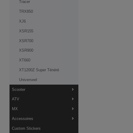
Tracer
TRX850
XJ6
XSR155
XSR700
XSR900
XT660
XT1200Z Super Ténéré
Universeel
Scooter
ATV
MX
Accessoires
Custom Stickers