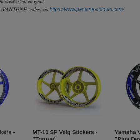
 fluorescerend en goud
n
(
PANTONE
-codes) via
https://www.pantone-colours.com/
kers -
MT-10 SP Velg Stickers -
Yamaha Ve
"Torque"
"Plus De