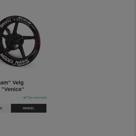
am" Velg
- "Venice"
Op voorraad
IE
WINKEL