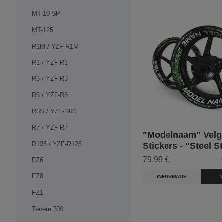
MT-10 SP
MT-125
R1M / YZF-R1M
R1 / YZF-R1
R3 / YZF-R3
R6 / YZF-R6
R6S / YZF-R6S
R7 / YZF-R7
"Modelnaam" Velg
R125 / YZF-R125
Stickers - "Steel S
79,99 €
FZ6
FZ8
INFORMATIE
FZ1
Tenere 700