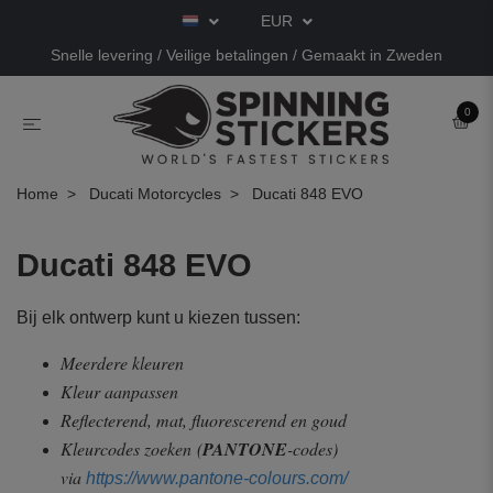
EUR
Snelle levering / Veilige betalingen / Gemaakt in Zweden
0
Home
Ducati Motorcycles
Ducati 848 EVO
Ducati 848 EVO
Bij elk ontwerp kunt u kiezen tussen:
Meerdere kleuren
Kleur aanpassen
Reflecterend, mat, fluorescerend en goud
Kleurcodes zoeken
(
PANTONE
-codes)
via
https://www.pantone-colours.com/