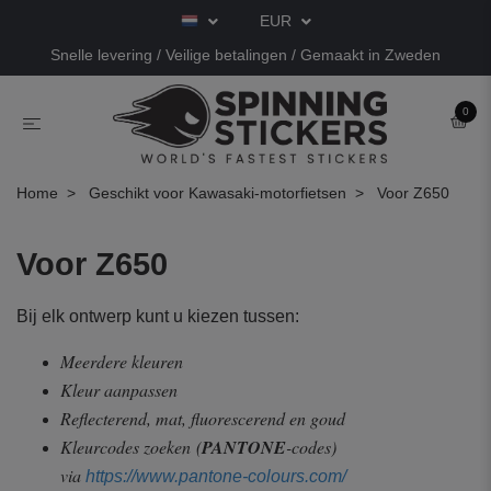
EUR
Snelle levering / Veilige betalingen / Gemaakt in Zweden
0
Home
Geschikt voor Kawasaki-motorfietsen
Voor Z650
Voor Z650
Bij elk ontwerp kunt u kiezen tussen:
Meerdere kleuren
Kleur aanpassen
Reflecterend, mat, fluorescerend en goud
Kleurcodes zoeken
(
PANTONE
-codes)
via
https://www.pantone-colours.com/