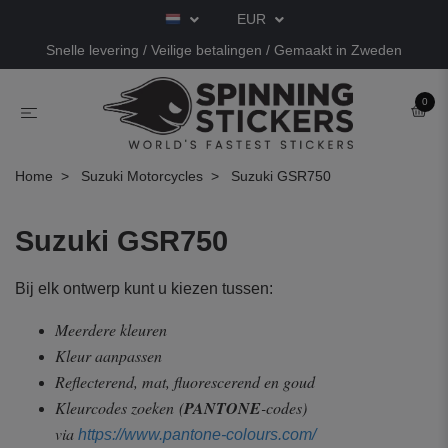
EUR
Snelle levering / Veilige betalingen / Gemaakt in Zweden
0
Home
Suzuki Motorcycles
Suzuki GSR750
Suzuki GSR750
Bij elk ontwerp kunt u kiezen tussen:
Meerdere kleuren
Kleur aanpassen
Reflecterend, mat, fluorescerend en goud
Kleurcodes zoeken
(
PANTONE
-codes)
via
https://www.pantone-colours.com/