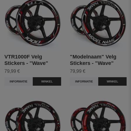
VTR1000F Velg
"Modelnaam" Velg
Stickers - "Wave"
Stickers - "Wave"
79,99 €
79,99 €
INFORMATIE
WINKEL
INFORMATIE
WINKEL