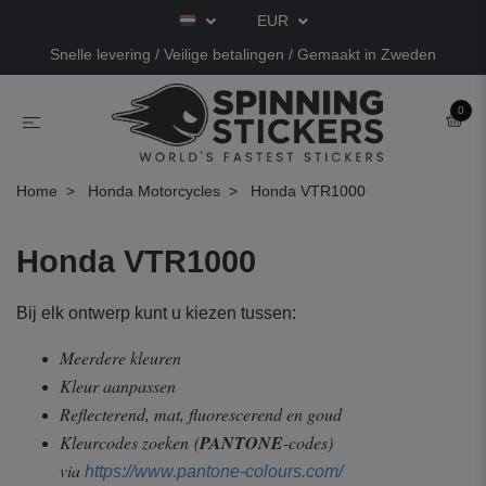
EUR
Snelle levering / Veilige betalingen / Gemaakt in Zweden
0
Home
Honda Motorcycles
Honda VTR1000
Honda VTR1000
Bij elk ontwerp kunt u kiezen tussen:
Meerdere kleuren
Kleur aanpassen
Reflecterend, mat, fluorescerend en goud
Kleurcodes zoeken
(
PANTONE
-codes)
via
https://www.pantone-colours.com/