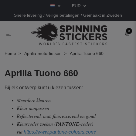
EUR
Snelle levering / Veilige betalingen / Gemaakt in Zweden
0
Home
Aprilia-motorfietsen
Aprilia Tuono 660
Aprilia Tuono 660
Bij elk ontwerp kunt u kiezen tussen:
Meerdere kleuren
Kleur aanpassen
Reflecterend, mat, fluorescerend en goud
Kleurcodes zoeken
(
PANTONE
-codes)
via
https://www.pantone-colours.com/