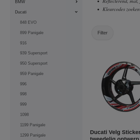
Reflecterend, mat,
BMW
Kleurcodes zoeke
Ducati
848 EVO
Filter
899 Panigale
916
939 Supersport
950 Supersport
959 Panigale
996
998
999
1098
1199 Panigale
Ducati Velg Sticker
1299 Panigale
tweedelig ontwerp