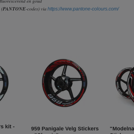
 fluorescerend en goud
n
(
PANTONE
-codes) via
https://www.pantone-colours.com/
s kit -
959 Panigale Velg Stickers
"Modelna