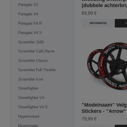
(dubbele achterbr
Panigale V2
69,99 €
Panigale V4
Panigale V4 R
INFORMATIE
Panigale V4 S
Scrambler 1100
Scrambler Café Racer
Scrambler Classic
Scrambler Full Throttle
Scrambler Icon
Streetfighter
Streetfighter V4
"Modelnaam" Velg
Streetfighter V4 S
Stickers - "Arrow"
Hypermotard
79,99 €
Hyperstrada