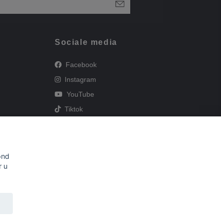
Sociale media
Facebook
Instagram
YouTube
Tiktok
en
ond
r u