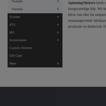
Triumph
SpinningStickers
biedt w
hoogwaardige kits. We he
Yamaha
kleur van elke kit aanpa
Scooter
toonaangevende fabrikant
ATV
productie en drukwerk 10
MX
Accessoires
Custom Stickers
Gift Card
Meer