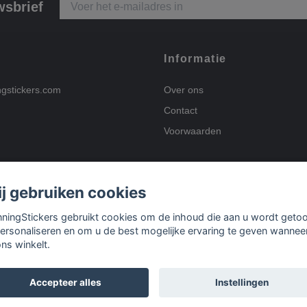
wsbrief
Informatie
ngstickers.com
Over ons
Contact
Voorwaarden
j gebruiken cookies
Betalingsmogelijkhed
nningStickers gebruikt cookies om de inhoud die aan u wordt geto
personaliseren en om u de best mogelijke ervaring te geven wannee
ons winkelt.
Bezorgopties
Accepteer alles
Instellingen