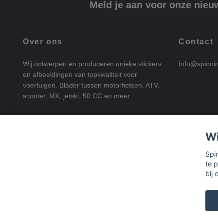
Meld je aan voor onze nieu
Over ons
Contact
Wij ontwerpen en produceren unieke stickers
Info@spinni
en afbeeldingen van topkwaliteit voor
voertuigen. Blader tussen motorfietsen, ATV,
scooter, MX, jetski, 50 CC en meer.
Wi
Spi
te 
bij 
© 2026 SpinningStickers