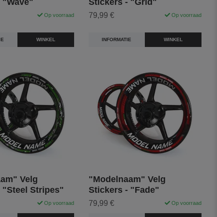
- "Wave"
Stickers - "Grid"
79,99 €
Op voorraad
Op voorraad
IE
WINKEL
INFORMATIE
WINKEL
am" Velg
"Modelnaam" Velg
- "Steel Stripes"
Stickers - "Fade"
79,99 €
Op voorraad
Op voorraad