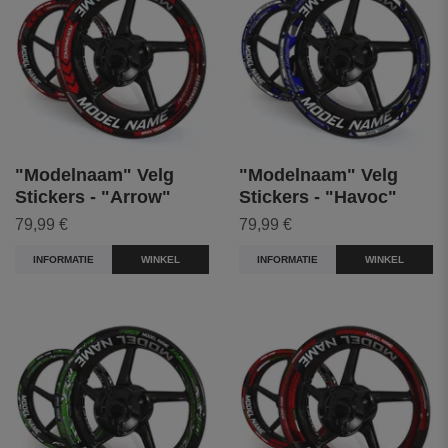
"Modelnaam" Velg
"Modelnaam" Velg
Stickers - "Arrow"
Stickers - "Havoc"
79,99 €
79,99 €
INFORMATIE
WINKEL
INFORMATIE
WINKEL