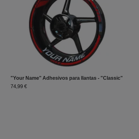
"Your Name" Adhesivos para llantas - "Classic"
A
D
74,99 €
7