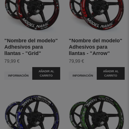
"Nombre del modelo"
"Nombre del modelo"
Adhesivos para
Adhesivos para
llantas - "Grid"
llantas - "Arrow"
79,99 €
79,99 €
AÑADIR AL
AÑADIR AL
INFORMACIÓN
CARRITO
INFORMACIÓN
CARRITO