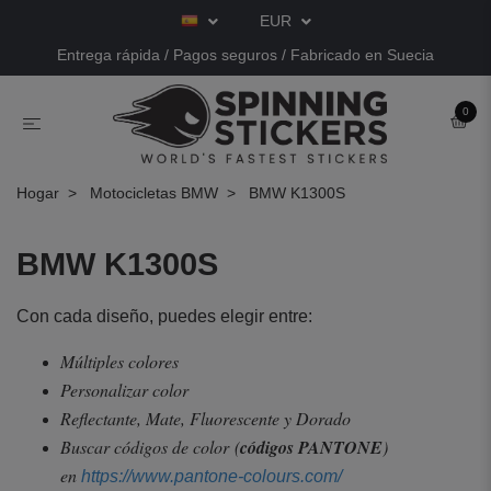
EUR
Entrega rápida / Pagos seguros / Fabricado en Suecia
0
Hogar
Motocicletas BMW
BMW K1300S
BMW K1300S
Con cada diseño, puedes elegir entre:
Múltiples colores
Personalizar color
Reflectante, Mate, Fluorescente y Dorado
Buscar códigos de color
(
códigos PANTONE
)
en
https://www.pantone-colours.com/