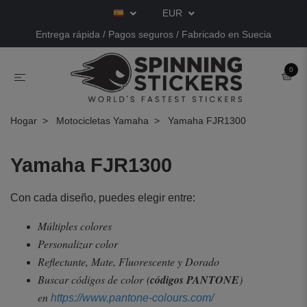
EUR
Entrega rápida / Pagos seguros / Fabricado en Suecia
0
Hogar
Motocicletas Yamaha
Yamaha FJR1300
Yamaha FJR1300
Con cada diseño, puedes elegir entre:
Múltiples colores
Personalizar color
Reflectante, Mate, Fluorescente y Dorado
Buscar códigos de color
(
códigos PANTONE
)
en
https://www.pantone-colours.com/