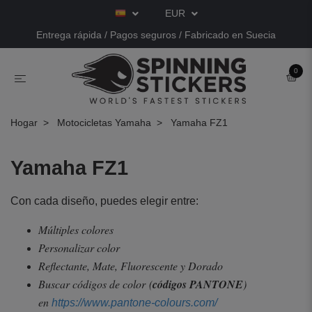
EUR
Entrega rápida / Pagos seguros / Fabricado en Suecia
0
Hogar
Motocicletas Yamaha
Yamaha FZ1
Yamaha FZ1
Con cada diseño, puedes elegir entre:
Múltiples colores
Personalizar color
Reflectante, Mate, Fluorescente y Dorado
Buscar códigos de color
(
códigos PANTONE
)
en
https://www.pantone-colours.com/