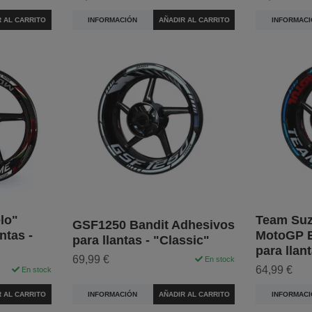
R AL CARRITO
INFORMACIÓN
AÑADIR AL CARRITO
INFORMACI
lo"
Team Suz
GSF1250 Bandit Adhesivos
ntas -
MotoGP E
para llantas - "Classic"
para llan
69,99 €
En stock
64,99 €
En stock
INFORMACIÓN
AÑADIR AL CARRITO
R AL CARRITO
INFORMACI