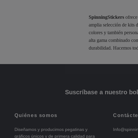
SpinningStickers
ofrece 
amplia selección de kits
colores y también persona
alta gama combinado con 
durabilidad. Hacemos tod
Suscríbase a nuestro bol
Quiénes somos
Contáct
Diseñamos y producimos pegatinas y
Info@spinni
gráficos únicos y de primera calidad para