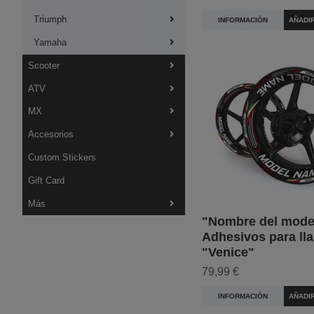
Triumph
INFORMACIÓN
AÑADI
Yamaha
Scooter
ATV
MX
Accesorios
Custom Stickers
Gift Card
Más
"Nombre del mode
Adhesivos para lla
"Venice"
79,99 €
INFORMACIÓN
AÑADI