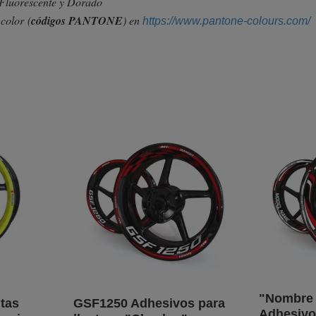
, Fluorescente y Dorado
 color
(
códigos PANTONE
) en
https://www.pantone-colours.com/
"Nombre 
ntas
GSF1250 Adhesivos para
Adhesivos