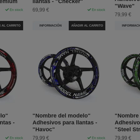
remium
llantas - "Checker"
"Wave"
69,99 €
En stock
En stock
79,99 €
R AL CARRITO
INFORMACIÓN
AÑADIR AL CARRITO
INFORMACI
lo"
"Nombre del modelo"
"Nombre 
ntas -
Adhesivos para llantas -
Adhesivos
"Havoc"
"Steel St
79,99 €
79,99 €
En stock
En stock