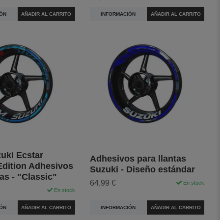
ÓN
AÑADIR AL CARRITO
INFORMACIÓN
AÑADIR AL CARRITO
uki Ecstar
Adhesivos para llantas
dition Adhesivos
Suzuki - Diseño estándar
tas - "Classic"
64,99 €
En stock
En stock
INFORMACIÓN
AÑADIR AL CARRITO
ÓN
AÑADIR AL CARRITO