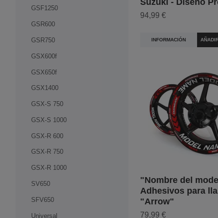
Suzuki - Diseño P
GSF1250
94,99 €
GSR600
GSR750
INFORMACIÓN
AÑADI
GSX600f
GSX650f
GSX1400
GSX-S 750
GSX-S 1000
GSX-R 600
GSX-R 750
GSX-R 1000
"Nombre del mode
SV650
Adhesivos para lla
SFV650
"Arrow"
79,99 €
Universal