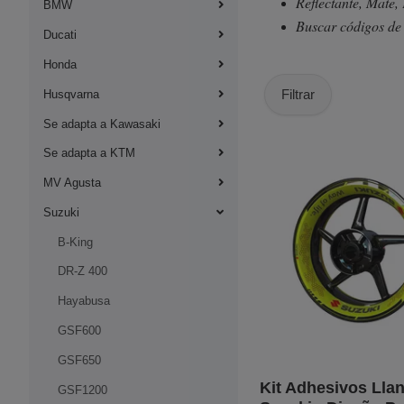
Reflectante, Mate
BMW
Buscar códigos de
Ducati
Honda
Filtrar
Husqvarna
Se adapta a Kawasaki
Se adapta a KTM
MV Agusta
Suzuki
B-King
DR-Z 400
Hayabusa
GSF600
GSF650
Kit Adhesivos Lla
GSF1200