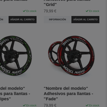
"Grid"
79,99 €
En stock
En stock
ÓN
AÑADIR AL CARRITO
INFORMACIÓN
AÑADIR AL CARRITO
del modelo"
"Nombre del modelo"
 para llantas -
Adhesivos para llantas -
ripes"
"Fade"
79,99 €
En stock
En stock