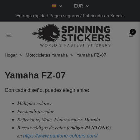
EUR
Entrega rápida / Pagos seguros / Fabricado en Suecia
0
Hogar
Motocicletas Yamaha
Yamaha FZ-07
Yamaha FZ-07
Con cada diseño, puedes elegir entre:
Múltiples colores
Personalizar color
Reflectante, Mate, Fluorescente y Dorado
Buscar códigos de color
(
códigos PANTONE
)
en
https://www.pantone-colours.com/