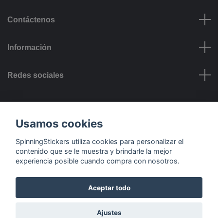
Contáctenos
Información
Redes sociales
Opciones de Pago
Usamos cookies
SpinningStickers utiliza cookies para personalizar el
contenido que se le muestra y brindarle la mejor
experiencia posible cuando compra con nosotros.
Opciones de Entrega
Aceptar todo
© 2026 SpinningStickers
Ajustes