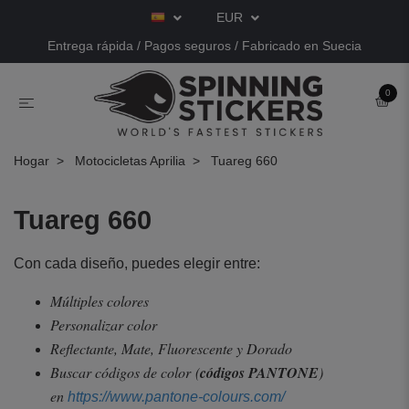
EUR
Entrega rápida / Pagos seguros / Fabricado en Suecia
0
Hogar
Motocicletas Aprilia
Tuareg 660
Tuareg 660
Con cada diseño, puedes elegir entre:
Múltiples colores
Personalizar color
Reflectante, Mate, Fluorescente y Dorado
Buscar códigos de color
(
códigos PANTONE
)
en
https://www.pantone-colours.com/