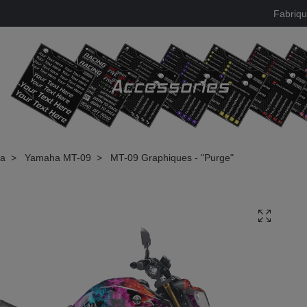
Fabriqu
ha
Yamaha MT-09
MT-09 Graphiques - "Purge"