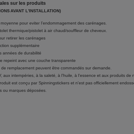
ales sur les produits
IONS AVANT L'INSTALLATION)
e moyenne pour eviter l’endommagement des carénages.
tolet thermique/pistolet à air chaud/souffleur de cheveux.
our retirer les carénages
tection supplémentaire
s années de durabilité
re repeint avec une couche transparente
ts de remplacement peuvent être commandés sur demande.
 aux intempéries, à la saleté, à l'huile, à l'essence et aux produits de 
roduit est conçu par Spinningstickers et n'est pas officiellement endos
es ou marques déposées.