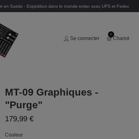
é en Suède - Expédition dans le monde entier avec UPS et Fedex
0
Se connecter
Chariot
MT-09 Graphiques -
"Purge"
179,99 €
Couleur