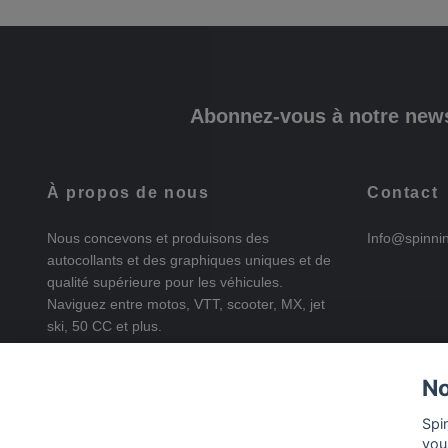
Abonnez-vous à notre news
À propos de nous
Contact
Nous concevons et produisons des
Info@spinni
autocollants et des graphiques uniques et de
qualité supérieure pour les véhicules.
Naviguez entre motos, VTT, scooter, MX, jet
ski, 50 CC et plus.
No
Spi
vou