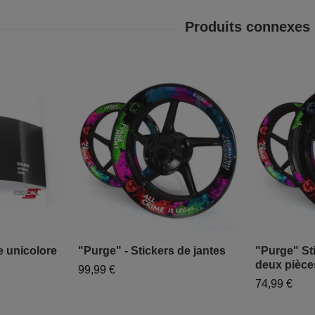
e unicolore
"Purge" - Stickers de jantes
"Purge" Sti
deux pièce
99,99 €
74,99 €