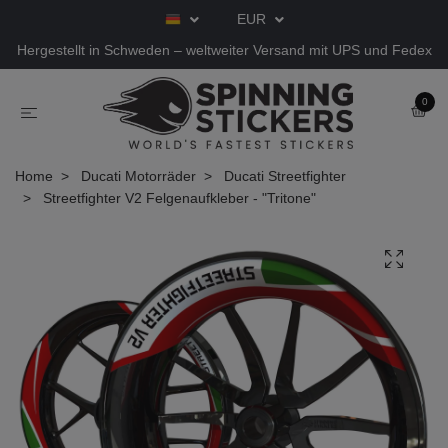
EUR
Hergestellt in Schweden – weltweiter Versand mit UPS und Fedex
0
Home
Ducati Motorräder
Ducati Streetfighter
Streetfighter V2 Felgenaufkleber - "Tritone"