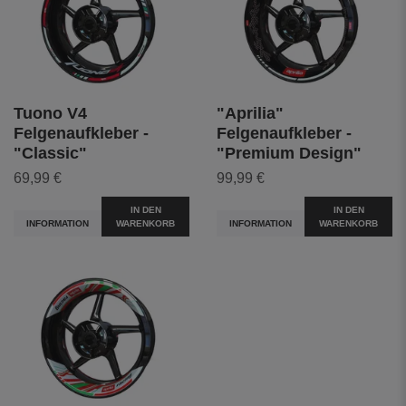
Tuono V4
"Aprilia"
Felgenaufkleber -
Felgenaufkleber -
"Classic"
"Premium Design"
69,99 €
99,99 €
IN DEN
IN DEN
INFORMATION
WARENKORB
INFORMATION
WARENKORB