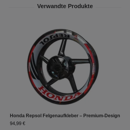
Honda Repsol Felgenaufkleber – Premium-Design
H
94,99 €
9