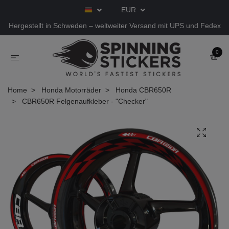
EUR
Hergestellt in Schweden – weltweiter Versand mit UPS und Fedex
0
Home
Honda Motorräder
Honda CBR650R
CBR650R Felgenaufkleber - "Checker"