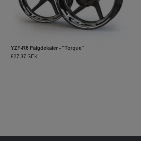
YZF-R6 Fälgdekaler - "Torque"
Y
827.37 SEK
1