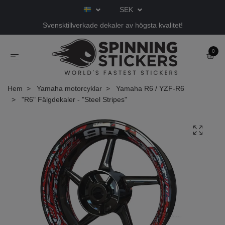
SEK
Svensktillverkade dekaler av högsta kvalitet!
0
Hem
Yamaha motorcyklar
Yamaha R6 / YZF-R6
"R6" Fälgdekaler - "Steel Stripes"